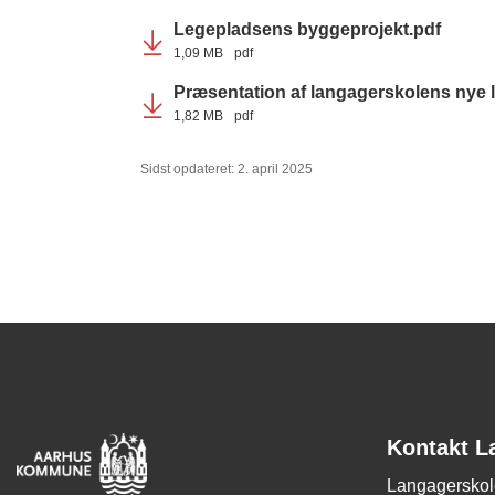
Legepladsens byggeprojekt.pdf
1,09 MB
pdf
Præsentation af langagerskolens nye 
1,82 MB
pdf
Sidst opdateret: 2. april 2025
Kontakt L
Langagersko