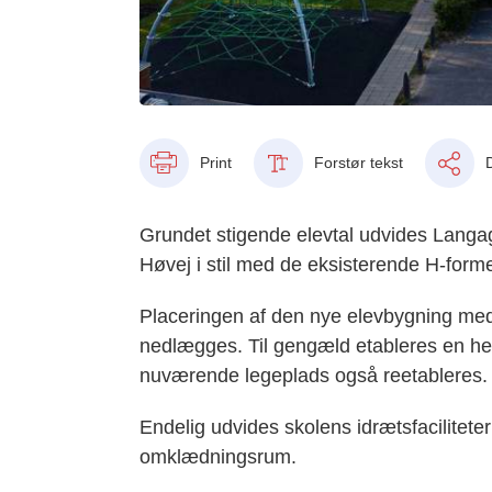
Print
Forstør tekst
Grundet stigende elevtal udvides Lang
Høvej i stil med de eksisterende H-form
Placeringen af den nye elevbygning medf
nedlægges. Til gengæld etableres en hel
nuværende legeplads også reetableres.
Endelig udvides skolens idrætsfacilitete
omklædningsrum.