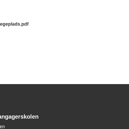
legeplads.pdf
angagerskolen
len