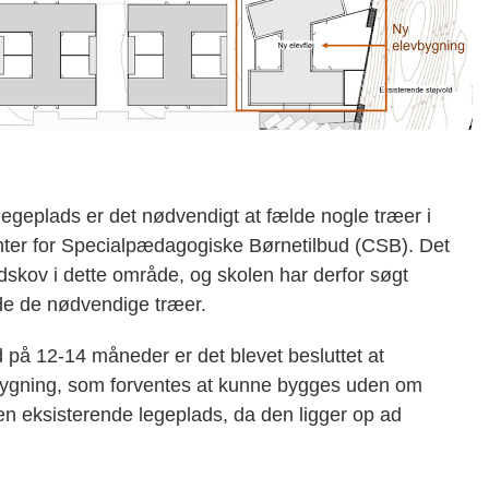
 legeplads er det nødvendigt at fælde nogle træer i
er for Specialpædagogiske Børnetilbud (CSB). Det
redskov i dette område, og skolen har derfor søgt
lde de nødvendige træer.
 på 12-14 måneder er det blevet besluttet at
bygning, som forventes at kunne bygges uden om
den eksisterende legeplads, da den ligger op ad