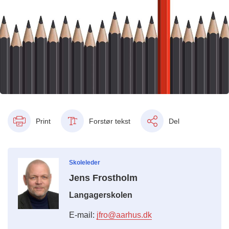
Print
Forstør tekst
Del
Skoleleder
Jens Frostholm
Langagerskolen
E-mail:
jfro@aarhus.dk