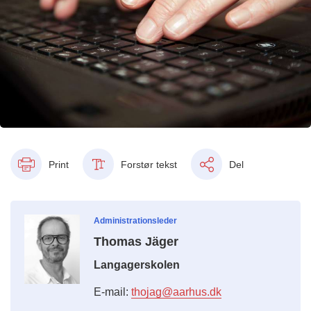
Print
Forstør tekst
Del
Administrationsleder
Thomas Jäger
Langagerskolen
E-mail:
thojag@aarhus.dk