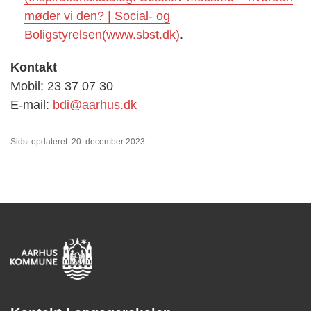
møder vi den? | Social- og
Boligstyrelsen(www.sbst.dk)
.
Kontakt
Mobil: 23 37 07 30
E-mail:
bdi@aarhus.dk
Sidst opdateret: 20. december 2023